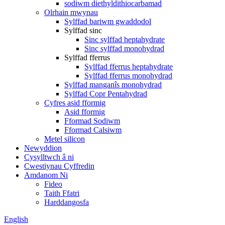
sodiwm diethyldithiocarbamad
Olrhain mwynau
Sylffad bariwm gwaddodol
Sylffad sinc
Sinc sylffad heptahydrate
Sinc sylffad monohydrad
Sylffad fferrus
Sylffad fferrus heptahydrate
Sylffad fferrus monohydrad
Sylffad manganîs monohydrad
Sylffad Copr Pentahydrad
Cyfres asid fformig
Asid fformig
Fformad Sodiwm
Fformad Calsiwm
Metel silicon
Newyddion
Cysylltwch â ni
Cwestiynau Cyffredin
Amdanom Ni
Fideo
Taith Ffatri
Harddangosfa
English