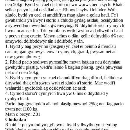
neu 50kg. Bydd yn cael ei storio mewn warws oer a sych. Rhaid
selio'r pecyn i atal ocsidiad aer. Rhowch sylw i leithder. Wrth
gludo, bydd yn cael ei amddiffyn rhag glaw a golau haul. Fe'i
gwaharddir yn llwyr i storio a chludo gydag asidau, ocsidyddion
a sylweddau niweidiol a gwenwynig. Ni ddylid storio'r cynnyrch
hwn am amser hir. Trin yn ofalus wrth lwytho a dadlwytho i atal
y pecyn rhag cracio. Mewn achos o dân, gellir defnyddio dŵr ac
amrywiol ddiffoddwyr tân i ddiffodd y tân.
1. Bydd y bag pecynnu (casgen) yn cael ei beintio â marciau
cadarn, gan gynnwys: enw'r cynnyrch, gradd, pwysau net ac
enw gwneuthurwr;
2. Rhaid pacio sodiwm pyrosulfite mewn bagiau neu ddrymiau
gwehyddu plastig, wedi'u leinio â bagiau plastig, gyda phwysau
net o 25 neu 50kg;
3. Bydd y cynnyrch yn cael ei amddiffyn rhag difrod, lleithder a
dirywiad rhag ofn gwres wrth ei gludo a'i storio. Mae wedi'i
wahardd i gydfodoli ag ocsidyddion ac asid;
4. Cyfnod storio'r cynnyrch hwn yw 6 mis o ddyddiad y
cynhyrchiad.
Pacio: bag gwehyddu allanol plastig mewnol 25kg neu fag pacio
trwm net 1100 kg.
Math o becyn: Z01
Cludiadau
Rhaid i'r pecyn fod yn gyflawn a bydd y llwytho yn sefydlog.
Wrth gludo, gwnewch yn siŵr nad yw'r cynhwysydd yn