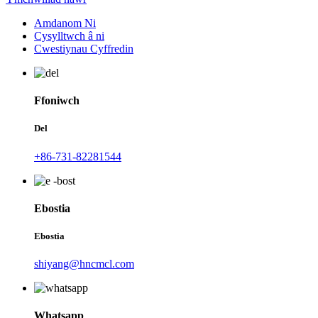
Amdanom Ni
Cysylltwch â ni
Cwestiynau Cyffredin
Ffoniwch
Del
+86-731-82281544
Ebostia
Ebostia
shiyang@hncmcl.com
Whatsapp