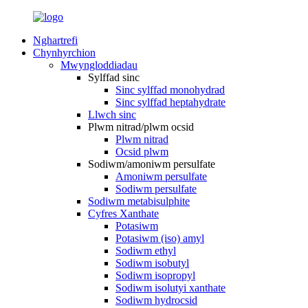
Nghartrefi
Chynhyrchion
Mwyngloddiadau
Sylffad sinc
Sinc sylffad monohydrad
Sinc sylffad heptahydrate
Llwch sinc
Plwm nitrad/plwm ocsid
Plwm nitrad
Ocsid plwm
Sodiwm/amoniwm persulfate
Amoniwm persulfate
Sodiwm persulfate
Sodiwm metabisulphite
Cyfres Xanthate
Potasiwm
Potasiwm (iso) amyl
Sodiwm ethyl
Sodiwm isobutyl
Sodiwm isopropyl
Sodiwm isolutyi xanthate
Sodiwm hydrocsid