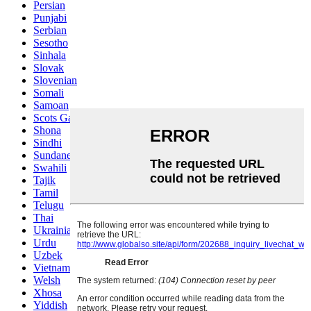
Persian
Punjabi
Serbian
Sesotho
Sinhala
Slovak
Slovenian
Somali
Samoan
Scots Gaelic
Shona
Sindhi
Sundanese
Swahili
Tajik
Tamil
Telugu
Thai
Ukrainian
Urdu
Uzbek
Vietnamese
Welsh
Xhosa
Yiddish