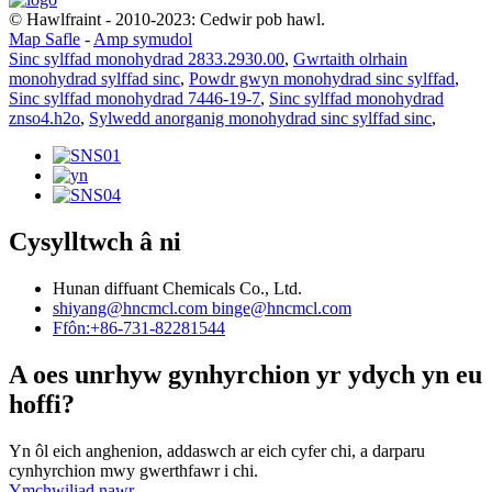
© Hawlfraint - 2010-2023: Cedwir pob hawl.
Map Safle
-
Amp symudol
Sinc sylffad monohydrad 2833.2930.00
,
Gwrtaith olrhain
monohydrad sylffad sinc
,
Powdr gwyn monohydrad sinc sylffad
,
Sinc sylffad monohydrad 7446-19-7
,
Sinc sylffad monohydrad
znso4.h2o
,
Sylwedd anorganig monohydrad sinc sylffad sinc
,
Cysylltwch â ni
Hunan diffuant Chemicals Co., Ltd.
shiyang@hncmcl.com
binge@hncmcl.com
Ffôn:+86-731-82281544
A oes unrhyw gynhyrchion yr ydych yn eu
hoffi?
Yn ôl eich anghenion, addaswch ar eich cyfer chi, a darparu
cynhyrchion mwy gwerthfawr i chi.
Ymchwiliad nawr