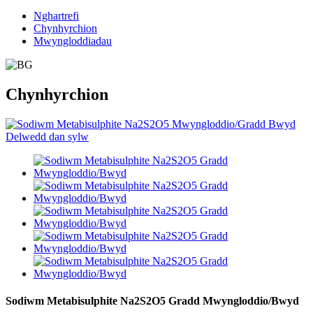
Nghartrefi
Chynhyrchion
Mwyngloddiadau
Chynhyrchion
Sodiwm Metabisulphite Na2S2O5 Gradd Mwyngloddio/Bwyd