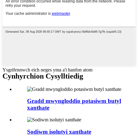
Ysgrifennwch eich neges yma a'i hanfon atom
Cynhyrchion Cysylltiedig
Gradd mwyngloddio potasiwm butyl
xanthate
Sodiwm isolutyi xanthate