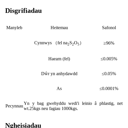
Disgrifiadau
Manyleb
Heitemau
Safonol
Cynnwys （fel na
S
O
）
≥96%
2
2
5
Haearn (fel)
≤0.005%
Dŵr yn anhydawdd
≤0.05%
As
≤0.0001%
Yn y bag gwehyddu wedi'i leinio â phlastig, net
Pecynnau
wt.25kgs neu fagiau 1000kgs.
Ngheisiadau