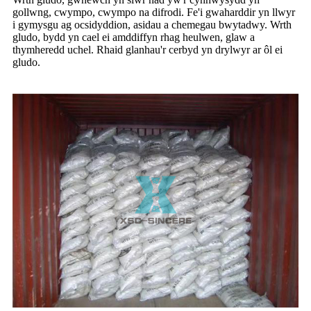
gollwng, cwympo, cwympo na difrodi. Fe'i gwaharddir yn llwyr
i gymysgu ag ocsidyddion, asidau a chemegau bwytadwy. Wrth
gludo, bydd yn cael ei amddiffyn rhag heulwen, glaw a
thymheredd uchel. Rhaid glanhau'r cerbyd yn drylwyr ar ôl ei
gludo.