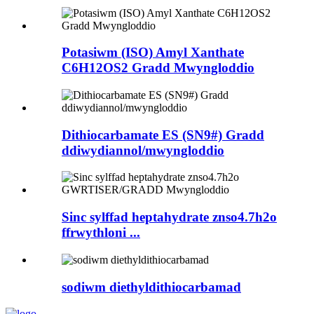
Potasiwm (ISO) Amyl Xanthate
C6H12OS2 Gradd Mwyngloddio
Dithiocarbamate ES (SN9#) Gradd
ddiwydiannol/mwyngloddio
Sinc sylffad heptahydrate znso4.7h2o
ffrwythloni ...
sodiwm diethyldithiocarbamad