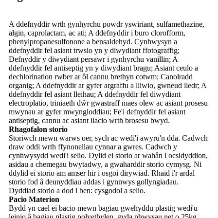
A ddefnyddir wrth gynhyrchu powdr yswiriant, sulfamethazine,
algin, caprolactam, ac ati; A ddefnyddir i buro clorofform,
phenylpropanesulfonone a bensaldehyd. Cynhwysyn a
ddefnyddir fel asiant trwsio yn y diwydiant ffotograffig;
Defnyddir y diwydiant persawr i gynhyrchu vanillin; A
ddefnyddir fel antiseptig yn y diwydiant bragu; Asiant ceulo a
dechlorination rwber ar ôl cannu brethyn cotwm; Canolradd
organig; A ddefnyddir ar gyfer argraffu a lliwio, gwneud lledr; A
ddefnyddir fel asiant lleihau; A ddefnyddir fel diwydiant
electroplatio, triniaeth dŵr gwastraff maes olew ac asiant prosesu
mwynau ar gyfer mwyngloddiau; Fe'i defnyddir fel asiant
antiseptig, cannu ac asiant llacio wrth brosesu bwyd.
Rhagofalon storio
Storiwch mewn warws oer, sych ac wedi'i awyru'n dda. Cadwch
draw oddi wrth ffynonellau cynnar a gwres. Cadwch y
cynhwysydd wedi'i selio. Dylid ei storio ar wahân i ocsidyddion,
asidau a chemegau bwytadwy, a gwaharddir storio cymysg. Ni
ddylid ei storio am amser hir i osgoi dirywiad. Rhaid i'r ardal
storio fod â deunyddiau addas i gynnwys gollyngiadau.
Dyddiad storio a dod i ben: cysgodol a selio.
Pacio Materion
Bydd yn cael ei bacio mewn bagiau gwehyddu plastig wedi'u
leinio â bagiau plastig polyethylen, gyda phwysau net o 25kg